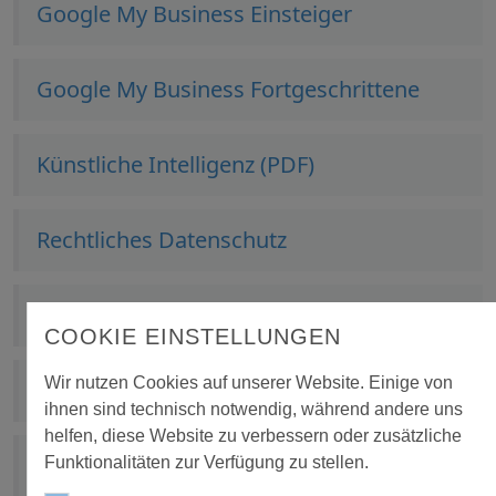
Google My Business Einsteiger
Google My Business Fortgeschrittene
Künstliche Intelligenz (PDF)
Rechtliches Datenschutz
SEA Suchmaschinen-Werbung
COOKIE EINSTELLUNGEN
Wir nutzen Cookies auf unserer Website. Einige von
SEO Suchmaschinen-Optimierung
ihnen sind technisch notwendig, während andere uns
helfen, diese Website zu verbessern oder zusätzliche
Social Media Grundlagen
Funktionalitäten zur Verfügung zu stellen.