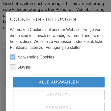
Geschäftszeiten nach vorheriger Terminvereinbarung
eine Videoberatung an. Der Ablauf der Videoberatung,
die technischen Voraussetzungen und eine kurze
COOKIE EINSTELLUNGEN
Einweisung in das verwendete
Tool
ist ausführlich auf
der
Website
erklärt.
Wir nutzen Cookies auf unserer Website. Einige von
ihnen sind technisch notwendig, während andere uns
helfen, diese Website zu verbessern oder zusätzliche
Funktionalitäten zur Verfügung zu stellen.
Notwendige Cookies
Statistik
ALLE AUSWÄHLEN
ABLEHNEN
SPEICHERN