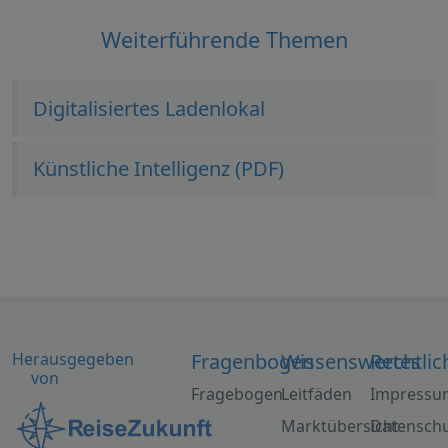
Weiterführende Themen
Digitalisiertes Ladenlokal
Künstliche Intelligenz (PDF)
Herausgegeben
Fragenbogen
Wissenswertes
Rechtlic
von
Fragebogen
Leitfäden
Impressu
Marktübersicht
Datensch