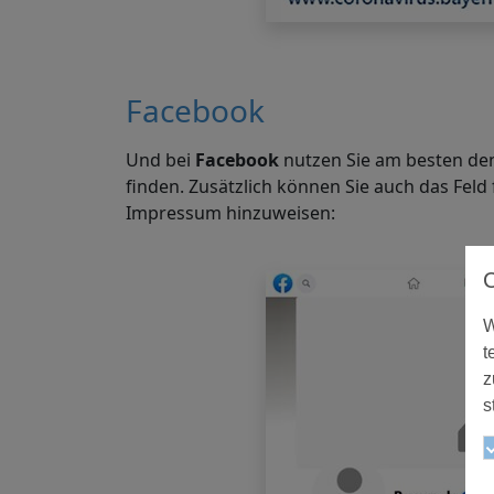
Facebook
Und bei
Facebook
nutzen Sie am besten den
finden. Zusätzlich können Sie auch das Feld
Impressum hinzuweisen:
W
t
z
s